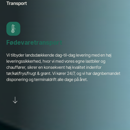
Transport
Fødevaretransport
Vi tilbyder landsdækkende dag-til-dag levering med en høj
leveringssikkerhed, hvor vi med vores egne lastbiler og
chauffører, sikrer en konsekvent høj kvalitet indenfor
tør/køl/frys/frugt & grønt. Vi kører 24/7, og vi har døgnbemandet
disponering og terminaldrift alle dage på året.